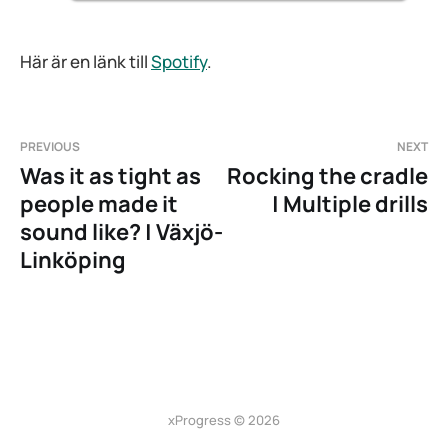
Här är en länk till
Spotify
.
PREVIOUS
NEXT
Was it as tight as
Rocking the cradle
people made it
| Multiple drills
sound like? | Växjö-
Linköping
xProgress © 2026